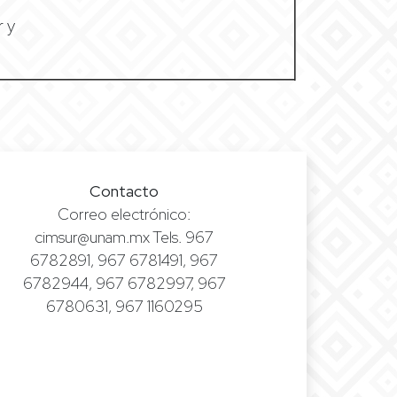
r y
Contacto
Correo electrónico:
cimsur@unam.mx Tels. 967
6782891, 967 6781491, 967
6782944, 967 6782997, 967
6780631, 967 1160295