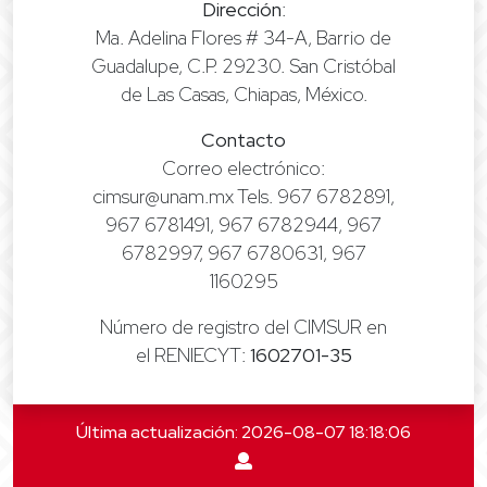
Dirección
:
Ma. Adelina Flores # 34-A, Barrio de
Guadalupe, C.P. 29230. San Cristóbal
de Las Casas, Chiapas, México.
Contacto
Correo electrónico:
cimsur@unam.mx Tels. 967 6782891,
967 6781491, 967 6782944, 967
6782997, 967 6780631, 967
1160295
Número de registro del CIMSUR en
el RENIECYT:
1602701-35
Última actualización: 2026-08-07 18:18:06