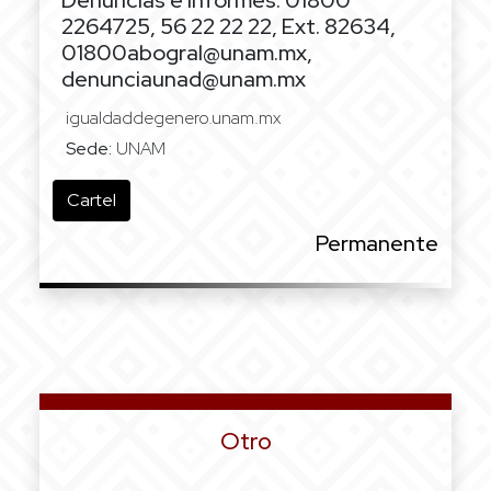
Denuncias e informes: 01800
2264725, 56 22 22 22, Ext. 82634,
01800abogral@unam.mx,
denunciaunad@unam.mx
igualdaddegenero.unam.mx
Sede:
UNAM
Cartel
Permanente
Otro